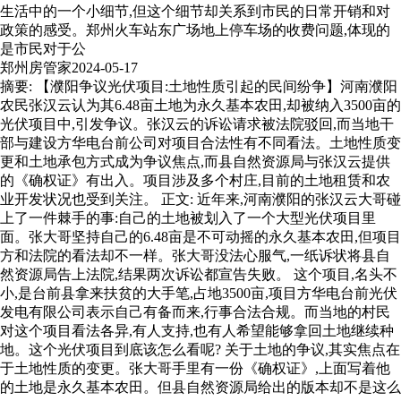
生活中的一个小细节,但这个细节却关系到市民的日常开销和对
政策的感受。郑州火车站东广场地上停车场的收费问题,体现的
是市民对于公
郑州房管家
2024-05-17
摘要: 【濮阳争议光伏项目:土地性质引起的民间纷争】河南濮阳
农民张汉云认为其6.48亩土地为永久基本农田,却被纳入3500亩的
光伏项目中,引发争议。张汉云的诉讼请求被法院驳回,而当地干
部与建设方华电台前公司对项目合法性有不同看法。土地性质变
更和土地承包方式成为争议焦点,而县自然资源局与张汉云提供
的《确权证》有出入。项目涉及多个村庄,目前的土地租赁和农
业开发状况也受到关注。 正文: 近年来,河南濮阳的张汉云大哥碰
上了一件棘手的事:自己的土地被划入了一个大型光伏项目里
面。张大哥坚持自己的6.48亩是不可动摇的永久基本农田,但项目
方和法院的看法却不一样。张大哥没法心服气,一纸诉状将县自
然资源局告上法院,结果两次诉讼都宣告失败。 这个项目,名头不
小,是台前县拿来扶贫的大手笔,占地3500亩,项目方华电台前光伏
发电有限公司表示自己有备而来,行事合法合规。而当地的村民
对这个项目看法各异,有人支持,也有人希望能够拿回土地继续种
地。这个光伏项目到底该怎么看呢? 关于土地的争议,其实焦点在
于土地性质的变更。张大哥手里有一份《确权证》,上面写着他
的土地是永久基本农田。但县自然资源局给出的版本却不是这么