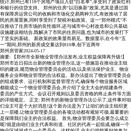
统计,郑州已有118个房地产项目入驻“白名单”,享受到了政策红利
和银行的信贷支持。 郑州的住房“以旧换新”政策,尤其是通过国
有保障房运营公司的收购和市场化交易两种方式,有效推动了居
民的房屋置换,同时享受到了契税补贴政策。这一“郑州模式”不
仅推动了住房市场的良性循环,还与城市中心村改造和公共基础
设施建设相结合,既解决了市民的住房问题,也为城市的发展打下
了坚实的基础。 新政策的效果显而易见。数据显示,在今年“五
一”期间,郑州的新房成交量达到810单,创下近两年
郑州房管家
2024-05-17
摘要: 【郑州市全新物业管理办法发布,业主权益保障再升级!】
郑州市近日拟出台新的物业管理办法,这一措施旨在推动业主组
织的建设,规范物业管理委员会的活动,以及依法保护业主、物业
服务企业和物业管理的合法权益。新办法提出了物业管理委员会
的组成要求、运行机制和监督管理方式,确保每个物业服务区域
都能成立一个物业管理委员会,并介绍了业主大会的组建条件、
委员的产生方式、会议召开规则以及委员资格的终止条件等方面
的详细规定。 正文: 郑州市的新物业管理办法公示了,这件事对咱
们业主可是个大好消息!这个新办法是为了让咱们的业主组织更
上一层楼,让物业管理委员会的各项活动都有规矩可循,最重要的
是保障我们业主的合法权益。 首先,物业管理委员会要怎么成立
呢?就是由咱们业主代表和街道、社区的代表一起组成,确保一个
物业区域就成立一个委员会。这样的话,业主们就能更好地参与