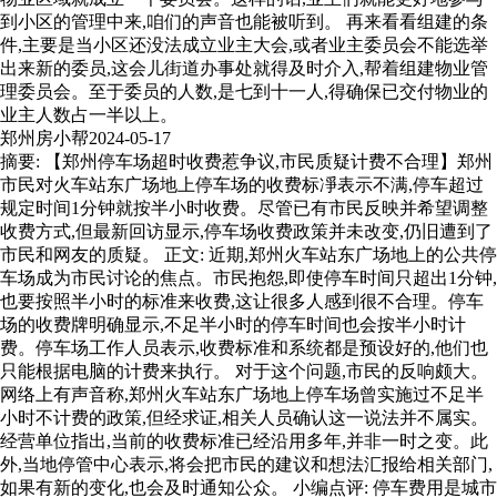
到小区的管理中来,咱们的声音也能被听到。 再来看看组建的条
件,主要是当小区还没法成立业主大会,或者业主委员会不能选举
出来新的委员,这会儿街道办事处就得及时介入,帮着组建物业管
理委员会。至于委员的人数,是七到十一人,得确保已交付物业的
业主人数占一半以上。
郑州房小帮
2024-05-17
摘要: 【郑州停车场超时收费惹争议,市民质疑计费不合理】郑州
市民对火车站东广场地上停车场的收费标凈表示不满,停车超过
规定时间1分钟就按半小时收费。尽管已有市民反映并希望调整
收费方式,但最新回访显示,停车场收费政策并未改变,仍旧遭到了
市民和网友的质疑。 正文: 近期,郑州火车站东广场地上的公共停
车场成为市民讨论的焦点。市民抱怨,即使停车时间只超出1分钟,
也要按照半小时的标准来收费,这让很多人感到很不合理。停车
场的收费牌明确显示,不足半小时的停车时间也会按半小时计
费。停车场工作人员表示,收费标准和系统都是预设好的,他们也
只能根据电脑的计费来执行。 对于这个问题,市民的反响颇大。
网络上有声音称,郑州火车站东广场地上停车场曾实施过不足半
小时不计费的政策,但经求证,相关人员确认这一说法并不属实。
经营单位指出,当前的收费标准已经沿用多年,并非一时之变。此
外,当地停管中心表示,将会把市民的建议和想法汇报给相关部门,
如果有新的变化,也会及时通知公众。 小编点评: 停车费用是城市