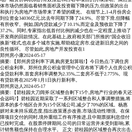
体市场仍然面临着销售面积及投资额下降的压力,但政策的出台
和执行为房地产市场带来了希望的曙光。 在细节上,1-4月份房企
到位资金34036亿元,比去年同期下降了24.9%。尽管下滑,但降幅
有所收窄。例如,国内贷款减少了10.1%,而定金及预收款下降了
37.2%。同时,专家指出低首付比例的减少也在一定程度上推动了
开发商的回款情况。在此基础上,政府相关部门所推的“国企收旧
换新”模式,也在多个城市实施,帮助稳定房市,促进新旧房之间的
良性循环。 尽管如此,房地产开发投资在1
郑州房小康
2024-05-17
摘要: 【郑州房贷利率下调,购房更划算啦!】今日热点:下调住房
公积金利率。郑州住房公积金管理中心宣布将下调个人住房公积
金贷款利率,首套房利率调整为2.35%,二套房不低于2.775%。现
有贷款将在2025年1月1日执行新利率。
郑州房达人
2024-05-17
摘要: 【碧桂园大刀阔斧:区域整合剩下15个,房地产行业的春天还
会远吗?】碧桂园近期采取了一系列区域整合和人事调整措施,将
原本的多个地区合并为15个区域公司,减少了70%的区域。杨惠
妍对未来持乐观态度,指出政策逐步改善,市场流动性增强。在保
障项目交付的同时,境外重组工作有序推进,且中期票据利息偿付
已按时完成。在股票停牌期间,公司的日常运营并未受到影响,累
计销售额也保持在合理水平。 正文: 碧桂园的区域整合再次出击,