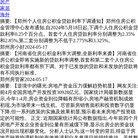
房产
家居
海外
摘要: 【郑州个人住房公积金贷款利率下调通知】郑州住房公积
金管理中心发布通知,自2024年5月18日起,下调个人住房公积金贷
款利率0.25个百分点。首套个人住房贷款利率分别调整为2.35%
和2.85%,第二套分别调整为不低于2.775%和3.325%。
郑州房小好
2024-05-17
摘要: 【河南省住房公积金利率大调整,全新利率来袭】河南省住
房公积金即将实施新的贷款利率调整,首套和第二套个人住房公
积金贷款利率都有所下调。对于已发放的贷款和未发放的贷款将
有不同执行标准。
郑州房管家
2024-05-17
摘要: 【逆境中的曙光:房地产资金压力缓解趋势初显】网友关注:
前4月全国房地产开发投资30928亿元。国家统计局最新数据显
示,今年1-4月,房企资金到位降幅有所缩小,房地产融资机制成效
初现,为市场带来一线生机。尽管新房销售面积和投资数字仍显
下降,但一系列政策的实施及效果初显,预示着未来房地产投资稳
定的可能性。 正文: 近期国家统计局公布数据指出,今年前四个月
房地产开发企业资金到位量有所减缓下降,显示出房企的资金状
况开始出现积极变化。分析人士认为,这一转变的背后,得益于房
地产融资协调机制的有效推进和白名单项目的持续推动。虽然整