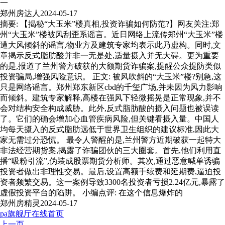
一
郑州房达人
2024-05-17
摘要: 【揭秘“大玉米”楼真相,投资诈骗如何防范?】网友关注:郑
州“大玉米”楼被风刮歪系谣言。近日网络上流传郑州“大玉米”楼
遭大风倾斜的谣言,物业方及建筑专家均表示此乃虚构。同时,文
章揭示反式脂肪酸并非一无是处,适量摄入并无大碍。更为重要
的是,报道了兰州警方破获的大额期货诈骗案,提醒公众提防类似
投资骗局,增强风险意识。 正文: 被风吹斜的“大玉米”楼?别急,这
只是网络谣言。郑州郑东新区cbd的千玺广场,并未因为风力影响
而倾斜。建筑专家解释,高楼在强风下轻微摇晃是正常现象,并不
会对结构安全构成威胁。此外,反式脂肪酸的摄入问题也被误读
了。它们的确会增加心血管疾病风险,但关键看摄入量。中国人
均每天摄入的反式脂肪远低于世界卫生组织的建议标准,因此大
家无需过分恐慌。 最令人警醒的是,兰州警方近期破获一起特大
非法经营期货案,揭露了诈骗团伙的三大圈套。首先,他们利用直
播“吸粉引流”,伪装成股票期货分析师。其次,通过恶意喊单诱骗
投资者做出非理性交易。最后,设置高额手续费和延期费,逼迫投
资者频繁交易。这一案例导致3300名投资者亏损2.24亿元,暴露了
虚假投资平台的陷阱。 小编点评: 在这个信息爆炸的
郑州房精灵
2024-05-17
pa旗舰厅在线首页
上一页