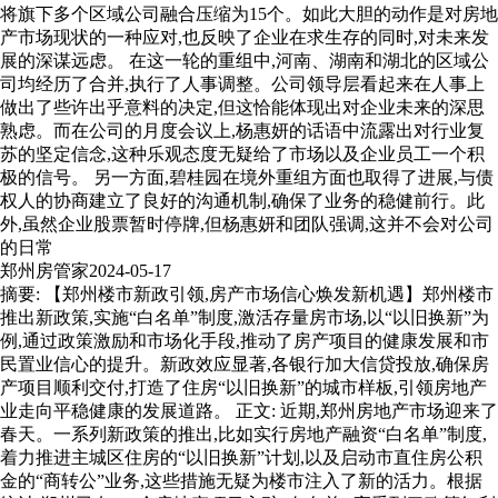
将旗下多个区域公司融合压缩为15个。如此大胆的动作是对房地
产市场现状的一种应对,也反映了企业在求生存的同时,对未来发
展的深谋远虑。 在这一轮的重组中,河南、湖南和湖北的区域公
司均经历了合并,执行了人事调整。公司领导层看起来在人事上
做出了些许出乎意料的决定,但这恰能体现出对企业未来的深思
熟虑。而在公司的月度会议上,杨惠妍的话语中流露出对行业复
苏的坚定信念,这种乐观态度无疑给了市场以及企业员工一个积
极的信号。 另一方面,碧桂园在境外重组方面也取得了进展,与债
权人的协商建立了良好的沟通机制,确保了业务的稳健前行。此
外,虽然企业股票暂时停牌,但杨惠妍和团队强调,这并不会对公司
的日常
郑州房管家
2024-05-17
摘要: 【郑州楼市新政引领,房产市场信心焕发新机遇】郑州楼市
推出新政策,实施“白名单”制度,激活存量房市场,以“以旧换新”为
例,通过政策激励和市场化手段,推动了房产项目的健康发展和市
民置业信心的提升。新政效应显著,各银行加大信贷投放,确保房
产项目顺利交付,打造了住房“以旧换新”的城市样板,引领房地产
业走向平稳健康的发展道路。 正文: 近期,郑州房地产市场迎来了
春天。一系列新政策的推出,比如实行房地产融资“白名单”制度,
着力推进主城区住房的“以旧换新”计划,以及启动市直住房公积
金的“商转公”业务,这些措施无疑为楼市注入了新的活力。根据