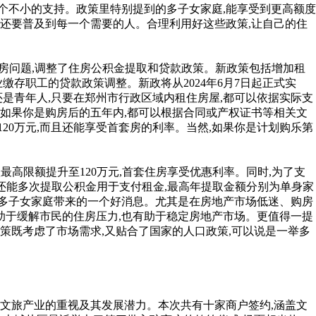
是个不小的支持。政策里特别提到的多子女家庭,能享受到更高额度
,还要普及到每一个需要的人。合理利用好这些政策,让自己的住
住房问题,调整了住房公积金提取和贷款政策。新政策包括增加租
存职工的贷款政策调整。新政将从2024年6月7日起正式实
还是青年人,只要在郑州市行政区域内租住房屋,都可以依据实际支
。如果你是购房后的五年内,都可以根据合同或产权证书等相关文
20万元,而且还能享受首套房的利率。当然,如果你是计划购乐第
最高限额提升至120万元,首套住房享受优惠利率。同时,为了支
人还能多次提取公积金用于支付租金,最高年提取金额分别为单身家
青年以及多子女家庭带来的一个好消息。尤其是在房地产市场低迷、购房
助于缓解市民的住房压力,也有助于稳定房地产市场。更值得一提
策既考虑了市场需求,又贴合了国家的人口政策,可以说是一举多
对文旅产业的重视及其发展潜力。本次共有十家商户签约,涵盖文