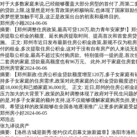
对于大多数家庭来说,已经能够覆盖大部分房型的首付了,而第二
的贷款上限,这显然是对生育政策的积极响应,也体现了国家鼓励
房梦想更加触手可及,这正是政策出台的初衷和最终目的。
郑州房小顾
2024-06-06
摘要: 【郑州调整住房政策,最高可贷120万,助力青年安家梦
房提取公积金的额度、延长购房提取时间、提高首次和首套房贷款
施。 正文: 郑州市近日发布最新住房公积金政策,新规不仅为
付的租金,多次提取住房公积金,这对于没有自有房产的人来说无
件提取公积金,最高不超过实付购房款。特别值得一提的是,首次
二套房的家庭,贷款最高额度也有96万元。 此外,对于家庭住房
郑州房管家
2024-06-06
摘要: 【郑州新政:住房公积金贷款额度增至120万,多子女家庭
持多子女家庭的住房需求,政策对此类家庭的公积金贷款额度进行
庭18,000元和已婚家庭36,000元。 正文: 近日,郑州
压力加大的大背景下,政策的及时调整体现了政府对于民生问题
的是,对多子女家庭的额外支持,这不仅能够缓解家庭购房负担,
得。希望这样的政策能够在全国各地逐渐推广,让更多的家庭受
郑州房小好
2024-06-05
邓浩志
张九译说房产
摘要: 【洛邑古城迎新秀:签约仪式启幕文旅新篇章】洛阳市洛