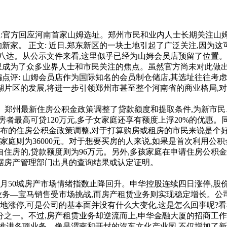
关注:官方回应河南首家山姆选址。郑州市民和业内人士长期关注山
新家。 正文: 近日,郑东新区的一块土地引起了广泛关注,因为
,四通八达。从公示文件来看,这里似乎已经为山姆会员店预留了位置
里成为了众多业界人士和市民关注的焦点。虽然官方尚未对此做出
点评: 山姆会员店作为国际知名的会员制仓储店,其选址往往考
湖片区的发展,将进一步引领郑州市甚至整个河南省的商业格局,
家梦!】郑州最新住房公积金政策调整了贷款额度和提取条件,为新
房者最高可贷120万元,多子女家庭还享有额度上浮20%的优惠
期发布的住房公积金政策调整,对于打算购房或租房的市民来说是个
婚家庭则为36000元。对于想要买房的人来说,如果是首次利用公
住房的,贷款额度则为96万元。另外,多孩家庭在申请住房公积金
根据房产管理部门出具的查询结果或认定证明。
:上月50城房产市场情绪指数止降回升。申华控股连续四日涨停,
心业务—宝马销售受市场挑战,而房产租赁业务则实现稳定增长。公
断地涨停,可是公司的基本面并没有什么大变化,这是怎么回事呢?看
分之一。不过,房产租赁业务却逆流而上,申华金融大厦的招商工作
极推进各项业务。像是渭南和开封的汽车文化产业园,不仅增加了新