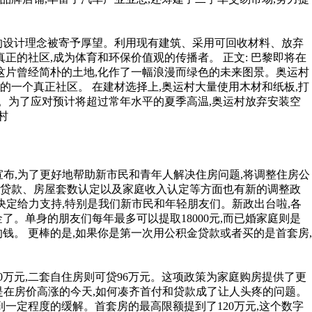
续性的设计理念被寄予厚望。利用现有建筑、采用可回收材料、放弃
的社区,成为体育和环保价值观的传播者。 正文: 巴黎即将在
将这片曾经简朴的土地,化作了一幅浪漫而绿色的未来图景。奥运村
的一个真正社区。 在建材选择上,奥运村大量使用木材和纸板,打
。为了应对预计将超过常年水平的夏季高温,奥运村放弃安装空
村
宣布,为了更好地帮助新市民和青年人解决住房问题,将调整住房公
购房贷款、房屋套数认定以及家庭收入认定等方面也有新的调整政
决定给力支持,特别是我们新市民和年轻朋友们。新政出台啦,各
了。单身的朋友们每年最多可以提取18000元,而已婚家庭则是
的钱。 更棒的是,如果你是第一次用公积金贷款或者买的是首套房,
20万元,二套自住房则可贷96万元。这项政策为家庭购房提供了更
别是在房价高涨的今天,如何凑齐首付和贷款成了让人头疼的问题。
一定程度的缓解。首套房的最高限额提到了120万元,这个数字