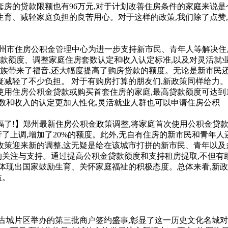
套房的贷款限额也有96万元,对于计划改善住房条件的家庭来说
生育、减轻家庭负担的良苦用心。对于这样的政策,我们除了点赞
!】郑州市住房公积金管理中心为进一步支持新市民、青年人等解决
额度、调整家庭住房套数认定和收入认定标准,以及对灵活就业缴
租房族带来了福音,还大幅度提高了购房贷款的额度。无论是新市民
疑减轻了不少负担。 对于有购房打算的朋友们,新政策同样给力
使用住房公积金贷款或购买首套住房的家庭,最高贷款额度可达到1
套数和收入的认定更加人性化,灵活就业人群也可以申请住房公积
有福了!】郑州最新住房公积金政策调整,将家庭首次使用公积金贷款
了上调,增加了20%的额度。此外,无自有住房的新市民和青年
的住房公积金政策迎来新的调整,这无疑是给在该城市打拼的新市民、
的关注与支持。通过提高公积金贷款额度和支持租房提取,不但有
更体现出国家鼓励生育、关怀家庭福祉的积极态度。总体来看,新政
益。
邑古城片区举办的第三批商户签约盛事,彰显了这一历史文化名城