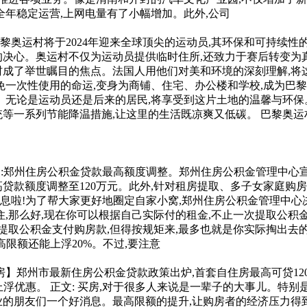
全年稳定运营,上网电量有了小幅增加。此外,公司
】巴黎奥运村将于2024年迎来全球顶尖的运动员,其环保和可持
决心。奥运村不仅为运动员提供临时住所,还致力于赛后转变为真正
运村成了举世瞩目的焦点。法国人用他们对美和环境的深刻理解,
免一次性使用的命运,变身为商铺、住宅、办公楼和学校,成为巴黎
。无论是运动员还是后来的居民,将享受到这片土地的温馨与环保
等一系列节能降温措施,让这里的生活既凉爽又低碳。 巴黎奥运
热点:郑州住房公积金贷款最高额度调整。郑州住房公积金管理中心
最高贷款额度调整至120万元。此外,针对租房提取、多子女家庭
消息啦!为了帮大家更好地圈定自家小窝,郑州住房公积金管理中心
,那么好,现在你可以根据自己实际付的租金,不止一次提取公积金
都能提取公积金支付购房款,但得按规矩来,最多也就是你实际掏出去
高限额还能上浮20%。不过,要注意
首套房】郑州市最新住房公积金贷款政策出炉,首套自住房最高可贷1
上浮优惠。 正文: 买房,对于很多人来说是一辈子的大事儿。特
的朋友们一个好消息。最高限额的提升,让购房者的经济压力得到