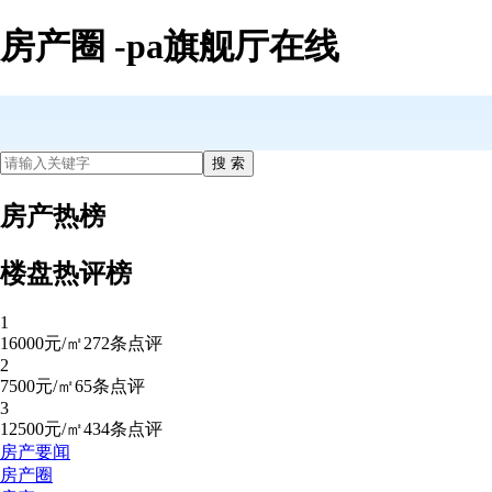
房产圈 -pa旗舰厅在线
房产热榜
楼盘热评榜
1
16000元/㎡
272条点评
2
7500元/㎡
65条点评
3
12500元/㎡
434条点评
房产要闻
房产圈