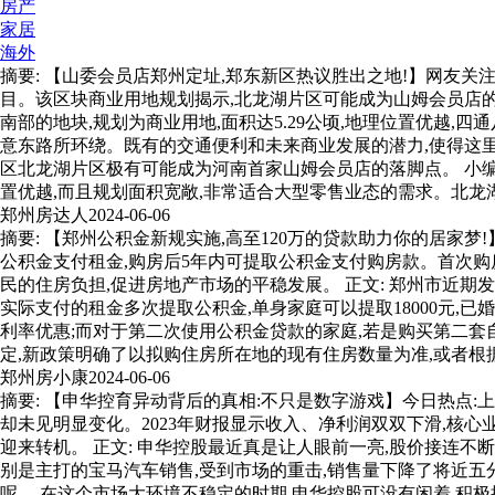
房产
家居
海外
摘要: 【山委会员店郑州定址,郑东新区热议胜出之地!】网友
目。该区块商业用地规划揭示,北龙湖片区可能成为山姆会员店的
南部的地块,规划为商业用地,面积达5.29公顷,地理位置优越
意东路所环绕。既有的交通便利和未来商业发展的潜力,使得这
区北龙湖片区极有可能成为河南首家山姆会员店的落脚点。 小编
置优越,而且规划面积宽敞,非常适合大型零售业态的需求。北龙
郑州房达人
2024-06-06
摘要: 【郑州公积金新规实施,高至120万的贷款助力你的居
公积金支付租金,购房后5年内可提取公积金支付购房款。首次购
民的住房负担,促进房地产市场的平稳发展。 正文: 郑州市近
实际支付的租金多次提取公积金,单身家庭可以提取18000元,已
利率优惠;而对于第二次使用公积金贷款的家庭,若是购买第二套自
定,新政策明确了以拟购住房所在地的现有住房数量为准,或者
郑州房小康
2024-06-06
摘要: 【申华控育异动背后的真相:不只是数字游戏】今日热点
却未见明显变化。2023年财报显示收入、净利润双双下滑,核
迎来转机。 正文: 申华控股最近真是让人眼前一亮,股价接连不
别是主打的宝马汽车销售,受到市场的重击,销售量下降了将近五
呢。 在这个市场大环境不稳定的时期,申华控股可没有闲着,积