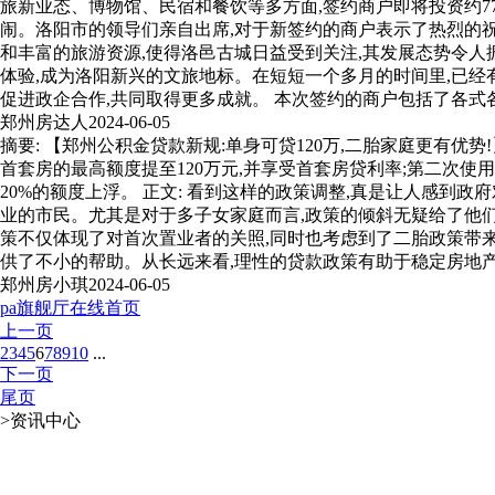
旅新业态、博物馆、民宿和餐饮等多方面,签约商户即将投资约77
闹。洛阳市的领导们亲自出席,对于新签约的商户表示了热烈的祝
和丰富的旅游资源,使得洛邑古城日益受到关注,其发展态势令人
体验,成为洛阳新兴的文旅地标。在短短一个多月的时间里,已经
促进政企合作,共同取得更多成就。 本次签约的商户包括了各式
郑州房达人
2024-06-05
摘要: 【郑州公积金贷款新规:单身可贷120万,二胎家庭更有
首套房的最高额度提至120万元,并享受首套房贷利率;第二次
20%的额度上浮。 正文: 看到这样的政策调整,真是让人感
业的市民。尤其是对于多子女家庭而言,政策的倾斜无疑给了他们
策不仅体现了对首次置业者的关照,同时也考虑到了二胎政策带
供了不小的帮助。从长远来看,理性的贷款政策有助于稳定房地产
郑州房小琪
2024-06-05
pa旗舰厅在线首页
上一页
2
3
4
5
6
7
8
9
10
...
下一页
尾页
>
资讯中心