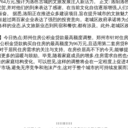
64万元,预计为洛邑古城的文旅发展注入新活力。 正文: 洛阳
贺,并对他们的到来表达了感谢。在当前文化自信逐渐增强,人们
振奋。 据悉,洛阳正在推进众多建设项目,旨在提升城市的文旅魅
有超过两百家企业表达了强烈的投资意向。老城区政府承诺将为企
各样的业态,从文旅新业态到民宿和餐饮,都有涉及。此外,老城区
优势!】今日热点:郑州住房公积金贷款最高额度调整。郑州市针对
使用公积金贷款购买自住房的最高额度为96万元,且适用第二套房
到政府对于居民住房需求的关注与支持。在房价居高不下的今天,能
更多的温暖与鼓励。毕竟,随着家庭成员的增多,住房需求自然也
来的家庭结构变化。可以想见,这样的调整将会在一定程度上促进
市场,避免无序竞争和泡沫产生,这对于整个城市的可持续发展而
‖ ‖ ‖ ‖
‖
‖ ‖ ‖ ‖ ‖