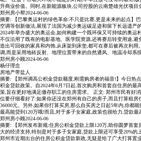
升商业价值。同时,在新能源板块,公司控股的云南楚雄光伏项目
郑州房小帮
2024-06-06
摘要: 【巴黎奥运村的绿色革命:不只是比赛,更是未来的起点
空调等创新做法,展现了法国为减少奥运碳足迹和留下长远遗产的
2024年举办盛大的奥运会,如何构建一个既环保又可持续的奥
不仅沿用了既有的电影基地、医学院资源,还将赛后转变用途,避
造出可回收的家具和内饰,从床架到床垫,都可在赛后被再次利用
调,而是采用地砖反射、地理位置带来的自然通风、地温冷却系统
郑州房小顾
2024-06-06
杨仔理念
房地产带盐人
摘要: 【郑州调高公积金贷款额度,刚需购房者的福音!】今日
积金贷款政策。自2024年6月7日起,首次购房和首套自住房的
策,旨在更好地满足缴存职工的住房需求。 正文: 郑州市民有好
位要仔细看好了:如果你还没在郑州有自己的房子,而且打算租房住
36000元。另外,如果你打算买房,那么自买房之日起5年内,你
最高能贷到120万哦!而且,对于多子女家庭,政策也很给力,贷款最
郑州房小顾
2024-06-06
摘要: 【郑州发布新规:住房公积金贷款上限120万,助你圆梦
大的经济支持,特别是对于多子女家庭,贷款上限还可享受20%的
郑州市近期出台的住房公积金贷款新政,无疑是给了广大打算置业