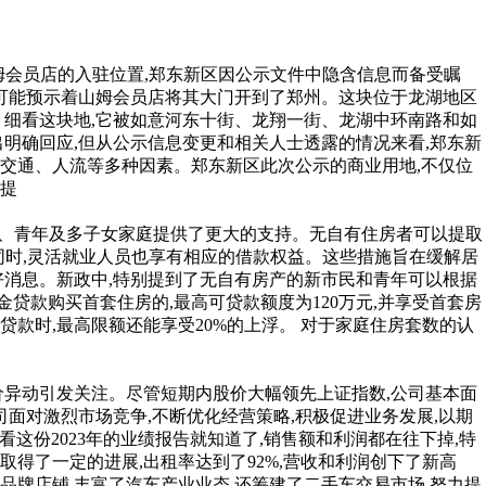
姆会员店的入驻位置,郑东新区因公示文件中隐含信息而备受瞩
这可能预示着山姆会员店将其大门开到了郑州。这块位于龙湖地区
。 细看这块地,它被如意河东十街、龙翔一街、龙湖中环南路和如
明确回应,但从公示信息变更和相关人士透露的情况来看,郑东新
虑交通、人流等多种因素。郑东新区此次公示的商业用地,不仅位
对提
市民、青年及多子女家庭提供了更大的支持。无自有住房者可以提取
。同时,灵活就业人员也享有相应的借款权益。这些措施旨在缓解居
好消息。新政中,特别提到了无自有房产的新市民和青年可以根据
积金贷款购买首套住房的,最高可贷款额度为120万元,并享受首套房
贷款时,最高限额还能享受20%的上浮。 对于家庭住房套数的认
股价异动引发关注。尽管短期内股价大幅领先上证指数,公司基本面
司面对激烈市场竞争,不断优化经营策略,积极促进业务发展,以期
看这份2023年的业绩报告就知道了,销售额和利润都在往下掉,特
取得了一定的进展,出租率达到了92%,营收和利润创下了新高
品牌店铺,丰富了汽车产业业态,还筹建了二手车交易市场,努力提