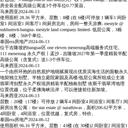
房全装全配高级公寓送3个停车位0.77英亩。
马来西亚
2024-06-13
使用面积 28.36 平方米。层数：8楼 (在 6楼)可停放 1 辆车1 间卧
室1 间浴室1 间客厅1 间厨房北向，房间一整天凉爽- mestyle @
sukhumvit-bangna- mestyle land company limited- 低层公寓，3栋
楼，8楼，568个单位。
泰国era房地产
2024-06-13
位于吉隆坡的bangsar区 one eleven menerung高端服务式住宅。
111 menerung 永久产权丨孟沙 - 吉隆坡2027年第一季度精装半配
高级公寓（含复式）送1-3个停车位。
马来西亚
2024-06-13
一个由所环抱的自然底护地细腻展现出优质滨海生活的面貌永久
地契独立别墅。半独立庭院家园及高楼/低层公寓所组成公主港
翡翠湾别墅永久产权现房精装半配独栋别墅 依斯干翡翠湾地理
位置优越，位于柔佛海峡沿岸，可以便捷前往新加坡。
马来西亚
2024-06-13
层数：20楼（17楼）可停放 2 辆车4 间卧室4 间浴室1 间客厅1 间
厨房出售公寓：the star estate @ narathiwas，面积206.62平方米，
4间卧室，4间浴室，位置优越，复式房，特价。
泰国era房地产
2024-06-12
使用面积 96.16 平方米。层数：43楼 (在 30楼)2 间卧室2 间浴室1