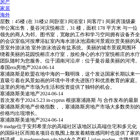
房产
家居
海外
层数：45楼 (在 31楼)2 间卧室3 间浴室1 间客厅1 间厨房顶级豪
华公寓出售，曼谷河滨悦榕庄，31 楼，面积 178 平方米 与一位
领先的商人为邻。图书室，宽敞的工作和学习空间拥有设备齐全
的会议室临河按摩浴缸室内海水游泳池湄南河景观欣赏美丽的风
景室外游泳池 室外游泳池设有盐系统。美丽的城市景观周围环
绕着美丽的花园悦榕庄水疗室，放松身心的水疗室悦榕庄的水疗
团队随时为您服务。位于湄南河沿岸：位于曼谷最美丽的河湾。
泰国era房地产
2024-06-14
塞浦路斯是欧盟在地中海的一颗明珠，这个发达国家长期以来一
直吸引着在风景如画的环境中寻求先进医疗和优质教育的家庭。
这里的房地产市场为生活和投资提供了独特的机会。
塞浦路斯美途地产
2024-06-14
首次发布于2024.5.23 in-cyprus 根据塞浦路斯 与 合作发布的最新
塞浦路斯房地产价格指数，，塞浦路斯房地产市场大多数类别的
价格均出现增长。
塞浦路斯美途地产
2024-06-14
9 madge位于安邦希里尔的高端社区该地区以高端住宅和多元化
的国际社区而闻名项目在氛围上散发着精致感同时也提供了家的
舒适感。9 madgerodem sdn bhd永久产权丨jalan madge . 吉隆坡现