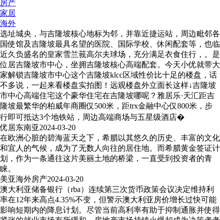
房产
家居
海外
选址城央，与吉隆坡核心地标为邻，并靠近捷运站，周边毗邻各
国使馆及吉隆坡最具名望的医院、国际学校、休闲配套等，也临
近久负盛名的皇家雪兰莪高尔夫球场，充分满足衣食住行，。是
位居吉隆坡市中心，坐拥吉隆坡核心高端配套。今天小优就带大
家解锁吉隆坡市中心这个吉隆坡klcc区域性价比十足的楼盘，话
不多说，一起来看楼盘实拍图！远观楼盘外立面长这样↓吉隆坡
市中心高端住宅这个豪华住宅在吉隆坡哪呢？雅居乐·天汇距吉
隆坡最繁华的柏威年商圈仅500米，距trx金融中心仅800米，步
行即可抵达3个地铁站，周边高端商场与五星级酒店�
优居东南亚
2024-03-20
在欧洲心脏的碧海蓝天之下，希腊以其悠久的历史、丰富的文化
和宜人的气候，成为了无数人向往的居住地。而希腊黄金签证计
划，作为一条通往这片美丽土地的桥梁，一直受到投资者的青
睐。
美亚海外房产
2024-03-20
澳大利亚储备银行（rba）连续第三次货币政策会议决定维持利
率在12年来高点4.35%不变，但警示澳大利亚房价增长过快可能
影响短期内的降息计划。尽管当前高利率有助于抑制通胀并使得