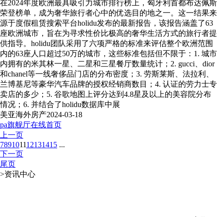
在2024年度欧洲最具吸引力城市排行榜上，匈牙利首都布达佩斯
荣登榜单，成为奢华旅行者心中的优选目的地之一。这一结果来
源于度假租赁搜索平台holidu发布的最新报告，该报告涵盖了63
座欧洲城市，旨在为寻求性价比极高的奢华生活方式的旅行者提
供指导。holidu团队采用了六项严格的标准来评估整个欧洲范围
内的63座人口超过50万的城市，这些标准包括但不限于：1. 城市
内拥有的米其林一星、二星和三星餐厅数量统计；2. gucci、dior
和chanel等一线奢侈品门店的分布密度；3. 劳斯莱斯、法拉利、
兰博基尼等豪华汽车品牌的授权经销商数目；4. 认证的劳力士专
卖店的多少；5. 谷歌地图上评分达到4.8星及以上的美容院分布
情况；6. 并结合了holidu数据库中展
美亚海外房产
2024-03-18
pa旗舰厅在线首页
上一页
7
8
9
10
11
12
13
14
15
...
下一页
尾页
>
资讯中心