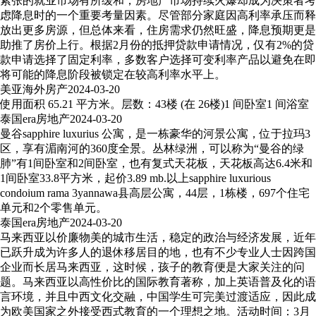
紧张的就业市场有所缓和，房地产市场持续火爆却成为决策者考
虑降息时的一个重要考量因素。尽管部分家庭因高利率承压而释
放出更多房源，但总体来看，住房需求仍然旺盛，降息预期更是
助推了房价上行。根据2月份的抵押贷款申请情况，仅有2%的贷
款申请选择了固定利率，多数客户选择可变利率产品以避免在即
将可能的降息阶段被锁定在较高利率水平上。
美亚海外房产
2024-03-20
使用面积 65.21 平方米。层数：43楼 (在 26楼)1 间卧室1 间浴室
泰国era房地产
2024-03-20
曼谷sapphire luxurius 公寓，是一栋豪华的河景公寓，位于拉玛3
区，享有湄南河的360度全景。丛林绿洲，可以称为“曼谷的绿
肺”有1间卧室和2间卧室，也有复式天花板，天花板高达6.4米和
1间卧室33.8平方米，起价3.89 mb.以上sapphire luxurious
condoium rama 3yannawa县高层公寓，44层，1栋楼，697个住宅
单元和2个零售单元。
泰国era房地产
2024-03-20
马来西亚以价廉物美的城市生活，稳定的政治与经济发展，近年
已跃升成为许多人的退休移居目的地，也有不少专业人士因跨国
企业而长居马来西亚，这时候，孩子的教育便是大家关注的问
题。马来西亚以高性价比的国际教育著称，加上英语普及化的语
言环境，并且中西文化交融，中国学生可完美过渡适应，因此成
为欧美国家之外接受西式教育的一个理想之地。活动时间：3月