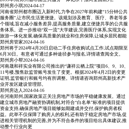
郑州房小琪
2024-04-17
河南省郑州都市圈迈入新时代,力争在2027年前构建“15分钟公共
服务圈”,让市民生活更便捷。该规划涉及教育、医疗、养老等多
个领域,旨在减小服务差异,提高服务质量,建立便捷共享的公共服
务体系。进一步推动“双一流”大学建设,完善医疗体系,实现文化
旅游一体化发展,确保高质量的就业和住房保障,让城乡居民都能
郑州房管家
2024-04-16
郑州将于2024年4月20日启动二手住房收购试点工作,试点期限至
6月30日。有意者可通过多种途径参与报名,详情请查阅全文。
郑州房小帮
2024-04-16
河南晟和祥实业有限公司推出的“谦祥云栖上院”项目6、9、10、
11号楼,预售款监管账号发生了变更。根据2024年4月2日的变更
证明,监管银行和账号均有所调整。详情请咨询郑州高新技术产
业开发区建设管理部。
郑州房达人
2024-04-16
在河南郑州,国家政策正关注房地产市场的平稳健康发展。通过
建立城市房地产融资协调机制,对符合“白名单”标准的项目提供
资金支持,确保房地产项目能够如期建成并交付,保护购房者权
益。此举不仅保障了购房人的权利,还有助于稳定房地产市场,促
进相关管理机制的完善,并为不符合条件的项目给出具体建议,推
动整个行业向更