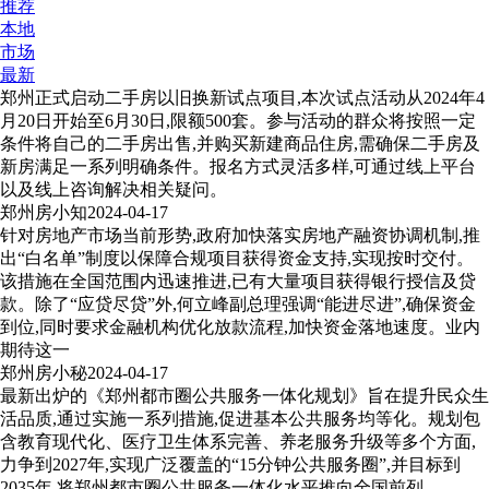
推荐
本地
市场
最新
郑州正式启动二手房以旧换新试点项目,本次试点活动从2024年4
月20日开始至6月30日,限额500套。参与活动的群众将按照一定
条件将自己的二手房出售,并购买新建商品住房,需确保二手房及
新房满足一系列明确条件。报名方式灵活多样,可通过线上平台
以及线上咨询解决相关疑问。
郑州房小知
2024-04-17
针对房地产市场当前形势,政府加快落实房地产融资协调机制,推
出“白名单”制度以保障合规项目获得资金支持,实现按时交付。
该措施在全国范围内迅速推进,已有大量项目获得银行授信及贷
款。除了“应贷尽贷”外,何立峰副总理强调“能进尽进”,确保资金
到位,同时要求金融机构优化放款流程,加快资金落地速度。业内
期待这一
郑州房小秘
2024-04-17
最新出炉的《郑州都市圈公共服务一体化规划》旨在提升民众生
活品质,通过实施一系列措施,促进基本公共服务均等化。规划包
含教育现代化、医疗卫生体系完善、养老服务升级等多个方面,
力争到2027年,实现广泛覆盖的“15分钟公共服务圈”,并目标到
2035年,将郑州都市圈公共服务一体化水平推向全国前列。