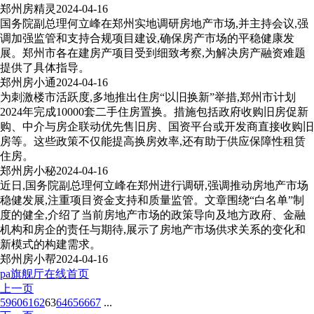
郑州房精灵
2024-04-16
国务院副总理何立峰在郑州实地调研房地产市场,并主持会议,强
调加强监管和支持合规项目建设,确保房产市场的平稳健康发
展。郑州市各在建房产项目受到细致考察,为解决房产融资难题
提供了具体指导。
郑州房小通
2024-04-16
为刺激楼市活跃度,多地推出住房“以旧换新”举措,郑州市计划
2024年完成10000套二手住房置换。措施包括政府收购旧房促新
购、中介与房企联动优先售旧房、国资平台或开发商直接收购旧
房等。这些政策不仅能提高换房效率,还有助于供应保障性租赁
住房。
郑州房小秘
2024-04-16
近日,国务院副总理何立峰在郑州进行调研,强调推动房地产市场
稳健发展,注重项目资金支持和质量监管。文章围绕“白名单”制
度的健全,介绍了当前房地产市场的政策导向及地方政府、金融
机构和房企的责任与期待,展示了房地产市场供求关系的变化和
新模式的构建需求。
郑州房小帮
2024-04-16
pa旗舰厅在线首页
上一页
59
60
61
62
63
64
65
66
67
...