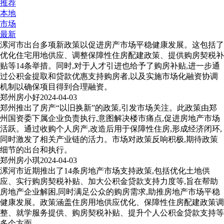
推荐
本地
市场
最新
漯河市出台多项新政策以促进房产市场平稳健康发展。这包括了
优化住宅用地供应、调整保障性住房配建政策、提供购房契税补
贴等14条举措。同时,对于人才引进也给予了购房补贴,进一步通
过公积金提取和贷款优惠支持购房者,以及实施市场化融资协调
机制以确保项目得到合理融资。
郑州房小好
2024-04-03
郑州推出了房产“以旧换新”的政策,引发市场关注。此政策由郑
州国资委下属企业负责执行,意图解决楼市痛点,促进房地产市场
活跃。通过收购个人房产,改造后用于保障性住房,形成经济闭环,
同时激发了相关产业链的活力。市场对政策反响积极,期待政策
细节的出台和执行。
郑州房小琪
2024-04-03
漯河市近期推出了14条房地产市场支持政策,包括优化土地供
应、实行购房契税补贴、加大公积金贷款支持力度等,旨在帮助
房地产企业解困,同时满足公众的购房需求,助推房地产市场平稳
健康发展。政策涵盖住房用地供应优化、保障性住房配建政策调
整、就学服务提供、购房契税补贴、提升个人公积金贷款支持等
多个方面。