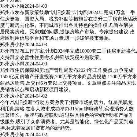
郑州房小康
2024-04-03
郑州市发布新政策鼓励"以旧换新",计划到2024年完成1万套二手
住房更新。国资入局、税费补贴等措施旨在提升二手房市场活跃
度与新房去化率。不同城市推出各具特色的操作模式,旨在解决
居民卖房难、买房难的问题,提振房地产市场。专家提出建议,政
府应利用信息平台和市场力量,进一步破解楼市难题。
郑州房小好
2024-04-03
郑州市发布工作方案,计划2024年完成10000套二手住房更新换代,
支持群众改善性住房需求,并延续契税补贴政策。
郑州房小帮
2024-04-03
郑州市住房保障和房地产管理局发布2024年工作要点,力争完成
1500亿元房地产开发投资,700万平方米商品房投放,1200万平方米
商品房销售,及交付6万套以上交楼项目。文章重点关注商品房现
房销售试点和启动新区项目建设。
郑州房小好
2024-04-02
今年,“以旧换新”行动方案激发了消费市场的活力。红星美凯龙
利用此策略,在各大城市成功举办315fun肆嗨购节,实现消费人数
显著增长。品牌与政府联动,通过独具特色的营销活动和产品升
级服务,吸引了众多消费者。尤其是智能化、绿色化产品受到追
捧,标志着家居消费市场的新趋势。
郑州房小知
2024-04-02