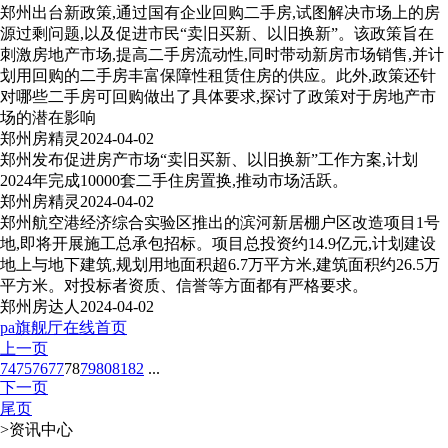
郑州出台新政策,通过国有企业回购二手房,试图解决市场上的房
源过剩问题,以及促进市民“卖旧买新、以旧换新”。该政策旨在
刺激房地产市场,提高二手房流动性,同时带动新房市场销售,并计
划用回购的二手房丰富保障性租赁住房的供应。此外,政策还针
对哪些二手房可回购做出了具体要求,探讨了政策对于房地产市
场的潜在影响
郑州房精灵
2024-04-02
郑州发布促进房产市场“卖旧买新、以旧换新”工作方案,计划
2024年完成10000套二手住房置换,推动市场活跃。
郑州房精灵
2024-04-02
郑州航空港经济综合实验区推出的滨河新居棚户区改造项目1号
地,即将开展施工总承包招标。项目总投资约14.9亿元,计划建设
地上与地下建筑,规划用地面积超6.7万平方米,建筑面积约26.5万
平方米。对投标者资质、信誉等方面都有严格要求。
郑州房达人
2024-04-02
pa旗舰厅在线首页
上一页
74
75
76
77
78
79
80
81
82
...
下一页
尾页
>
资讯中心