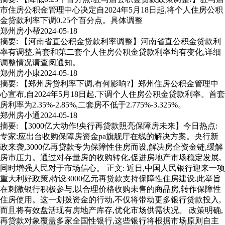
市住房公积金管理中心决定自2024年5月18日起,将个人住房公积
金贷款利率下调0.25个百分点。具体调整
郑州房小帮
2024-05-18
摘要: 【河南省直公积金贷款利率调整】河南省直公积金贷款利
率有调整,首套和第二套个人住房公积金贷款利率均有变化,详细
调整情况请查阅通知。
郑州房小康
2024-05-18
摘要: 【郑州房贷利率下调,有何影响?】郑州住房公积金管理中
心宣布,自2024年5月18日起,下调个人住房公积金贷款利率。首套
房利率为2.35%-2.85%,二套房不低于2.775%-3.325%。
郑州房小通
2024-05-18
摘要: 【3000亿大动作!央行再贷款照亮保障房未来】今日热点:
专家:应出台收购保障房资金pa旗舰厅在线的解决方案。央行新
政来袭,3000亿再贷款专为保障性住房而设,解决房企资金链,缓解
房市压力。通过对存量房的收购转化,促进房地产市场稳定发展,
同时增强人民对于市场信心。 正文: 近日,中国人民银行迎来一项
重大利好政策,特设3000亿元再贷款支持保障性住房建设,此举旨
在刺激银行积极参与,以合理价格收购未售的商品房,转作保障性
住房使用。这一划拨资金的行动,不仅将带动更多银行贷款投入,
而且将有效盘活现有房地产库存,优化市场供需状况。 政策明确,
再贷款对象覆盖多家全国性银行,这些银行将根据市场原则自主