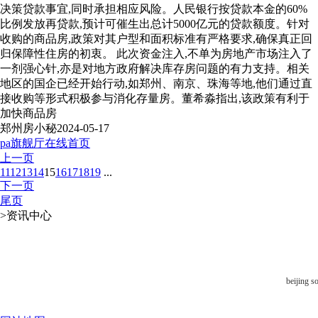
决策贷款事宜,同时承担相应风险。人民银行按贷款本金的60%
比例发放再贷款,预计可催生出总计5000亿元的贷款额度。针对
收购的商品房,政策对其户型和面积标准有严格要求,确保真正回
归保障性住房的初衷。 此次资金注入,不单为房地产市场注入了
一剂强心针,亦是对地方政府解决库存房问题的有力支持。相关
地区的国企已经开始行动,如郑州、南京、珠海等地,他们通过直
接收购等形式积极参与消化存量房。董希淼指出,该政策有利于
加快商品房
郑州房小秘
2024-05-17
pa旗舰厅在线首页
上一页
11
12
13
14
15
16
17
18
19
...
下一页
尾页
>
资讯中心
beijing