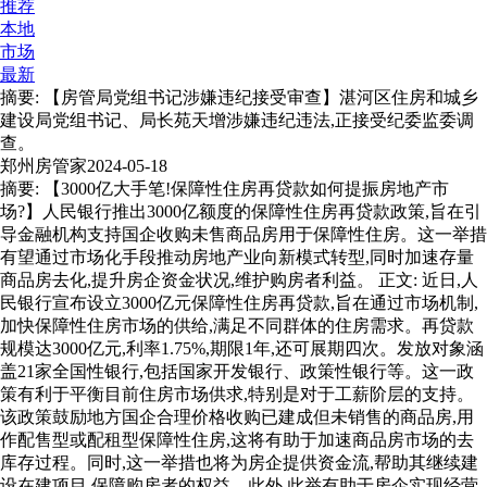
推荐
本地
市场
最新
摘要: 【房管局党组书记涉嫌违纪接受审查】湛河区住房和城乡
建设局党组书记、局长苑天增涉嫌违纪违法,正接受纪委监委调
查。
郑州房管家
2024-05-18
摘要: 【3000亿大手笔!保障性住房再贷款如何提振房地产市
场?】人民银行推出3000亿额度的保障性住房再贷款政策,旨在引
导金融机构支持国企收购未售商品房用于保障性住房。这一举措
有望通过市场化手段推动房地产业向新模式转型,同时加速存量
商品房去化,提升房企资金状况,维护购房者利益。 正文: 近日,人
民银行宣布设立3000亿元保障性住房再贷款,旨在通过市场机制,
加快保障性住房市场的供给,满足不同群体的住房需求。再贷款
规模达3000亿元,利率1.75%,期限1年,还可展期四次。发放对象涵
盖21家全国性银行,包括国家开发银行、政策性银行等。这一政
策有利于平衡目前住房市场供求,特别是对于工薪阶层的支持。
该政策鼓励地方国企合理价格收购已建成但未销售的商品房,用
作配售型或配租型保障性住房,这将有助于加速商品房市场的去
库存过程。同时,这一举措也将为房企提供资金流,帮助其继续建
设在建项目,保障购房者的权益。此外,此举有助于房企实现经营