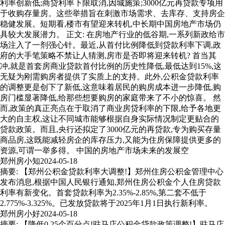
利率创新低;商贷利率下限取消,因城施策;3000亿元再贷款专项用
于收购存量房。这些举措旨在刺激市场需求、去库存、支持房企
稳健发展。短期看,楼市有望迎来转机,中长期中国房地产市场仍
具较大发展潜力。 正文: 在房地产行业的低谷期,一系列新政给市
场注入了一剂强心针。最近,从首付比例降低到贷款利率下调,政
府的大手笔策略不禁让人猜测,房市是否即将迎来转机? 首当其
冲,就是首套房商业贷款首付比例的历史性降低,最低达到15%,这
无疑为刚需购房者提供了实质上的支持。此外,公积金贷款利率
的调整更是创下了新低,这意味着居民的购房成本进一步降低,购
房门槛显著降低,给那些想要购房的家庭带来了不小的惊喜。 然
而,政策的真正亮点在于取消了商业房贷利率的下限,给予各地更
大的自主权,这让不同城市能够根据自身实际情况制定更贴合的
贷款政策。而且,央行还拟定了3000亿元的再贷款,专为购买存量
商品房,这既能减轻房企的库存压力,又能为住房保障提供更多的
资源,可谓一举多得。 中国的房地产市场未来的发展空
郑州房小知
2024-05-18
摘要: 【郑州公积金贷款利率大调整!】郑州住房公积金管理中心
发布消息,根据中国人民银行通知,郑州住房公积金个人住房贷款
利率有新变化。首套贷款利率为2.35%-2.85%,第二套不低于
2.775%-3.325%。已发放贷款将于2025年1月1日执行新利率。
郑州房小好
2024-05-18
摘要: 【降低0.25个百分点!驻马店公积金贷款政策调整!】驻马店