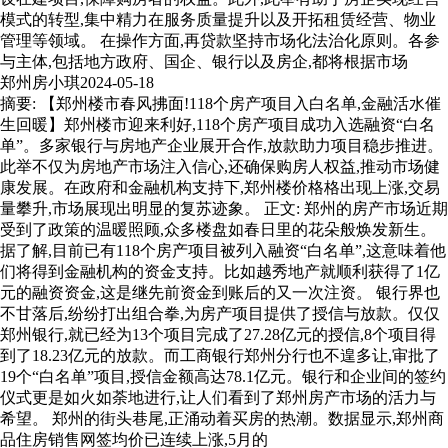
模式的转型,集中精力在服务质量提升以及开拓租赁经营、物业
管理等领域。 在操作方面,再贷款坚持市场化法治化原则。各参
与主体,包括地方政府、国企、银行以及房企,都将根据市场
郑州房小琪
2024-05-18
摘要: 【郑州楼市春风拂面!118个房产项目入白名单,金融活水催
生回暖】郑州楼市迎来利好,118个房产项目成功入选融资“白名
单”。多家银行与房地产企业展开合作,放款助力项目稳步推进。
此举不仅为房地产市场注入信心,还确保购房人权益,推动市场健
康发展。在政府和金融机构支持下,郑州楼价格格出现上涨,交易
量攀升,市场展现出明显的复苏迹象。 正文: 郑州的房产市场近期
受到了政策的温暖照顾,众多楼盘如春日里的花朵般焕发新生。
据了解,目前已有118个房产项目被列入融资“白名单”,这意味着他
们将得到金融机构的资金支持。比如越秀地产就顺利获得了1亿
元的融资资金,这是继先前资金到账后的又一次注资。 银行界也
不甘落后,纷纷打出组合拳,为房产项目提供了授信与放款。仅仅
郑州银行,就已经为13个项目完成了27.28亿元的授信,8个项目得
到了18.23亿元的放款。而工商银行郑州分行也不遑多让,审批了
19个“白名单”项目,授信金额高达78.1亿元。银行和企业间的签约
仪式更是如火如荼地进行,让人们看到了郑州房产市场的活力与
希望。 郑州的街头巷尾,正涌动着买房的热潮。数据显示,郑州商
品住房销售网签均价已连续上涨,5月的