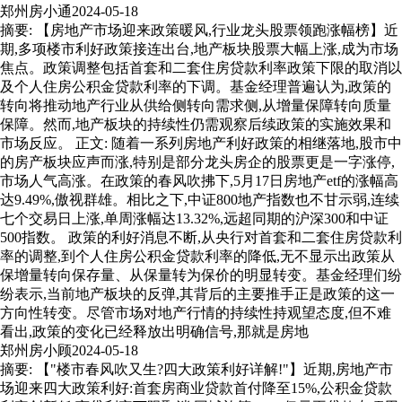
郑州房小通
2024-05-18
摘要: 【房地产市场迎来政策暖风,行业龙头股票领跑涨幅榜】近
期,多项楼市利好政策接连出台,地产板块股票大幅上涨,成为市场
焦点。政策调整包括首套和二套住房贷款利率政策下限的取消以
及个人住房公积金贷款利率的下调。基金经理普遍认为,政策的
转向将推动地产行业从供给侧转向需求侧,从增量保障转向质量
保障。然而,地产板块的持续性仍需观察后续政策的实施效果和
市场反应。 正文: 随着一系列房地产利好政策的相继落地,股市中
的房产板块应声而涨,特别是部分龙头房企的股票更是一字涨停,
市场人气高涨。在政策的春风吹拂下,5月17日房地产etf的涨幅高
达9.49%,傲视群雄。相比之下,中证800地产指数也不甘示弱,连续
七个交易日上涨,单周涨幅达13.32%,远超同期的沪深300和中证
500指数。 政策的利好消息不断,从央行对首套和二套住房贷款利
率的调整,到个人住房公积金贷款利率的降低,无不显示出政策从
保增量转向保存量、从保量转为保价的明显转变。基金经理们纷
纷表示,当前地产板块的反弹,其背后的主要推手正是政策的这一
方向性转变。尽管市场对地产行情的持续性持观望态度,但不难
看出,政策的变化已经释放出明确信号,那就是房地
郑州房小顾
2024-05-18
摘要: 【"楼市春风吹又生?四大政策利好详解!"】近期,房地产市
场迎来四大政策利好:首套房商业贷款首付降至15%,公积金贷款