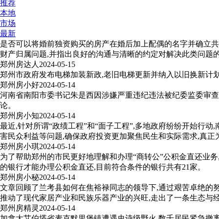
推荐
本地
市场
最新
是否可以将婚前独资购买的房产在婚后加上配偶的名字并确立共
财产归属问题,并指出良好的沟通与清晰的约定对解决此类问题
郑州房达人
2024-05-15
郑州市政府发布电梯加装新政,老旧电梯更新并纳入以旧换新计划
郑州房小好
2024-05-14
河南省南阳市委书记朱是西因涉嫌严重违纪违法被纪委监委审查。
论。
郑州房小知
2024-05-14
最近,针对所谓“政绩工程”和“面子工程”,多地政府纷纷开始
害民众利益等问题,确保政府投资更加聚焦民生和实际需求,真正
郑州房小琪
2024-05-14
为了帮助郑州的市民更好地理解和办理“商转公”公积金直还业务
的银行才能办理公积金直还,目前符合条件的银行共有21家。
郑州房小秘
2024-05-14
文章回顾了兰考县如何在焦裕禄同志的领导下,通过艰苦卓绝的努
推动了现代家居产业和民族乐器产业的兴旺,走出了一条生态与
郑州房精灵
2024-05-14
加拿大艾伯塔省麦克默里堡镇遭遇史诗级野火,数千居民紧急撤离