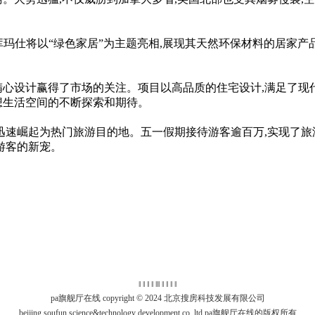
其中库玛仕将以“绿色家居”为主题亮相,展现其天然环保材料的居
心设计赢得了市场的关注。项目以高品质的住宅设计,满足了现代
想生活空间的不断探索和期待。
迅速崛起为热门旅游目的地。五一假期接待游客逾百万,实现了旅
游客的新宠。
‖ ‖ ‖ ‖
‖
‖ ‖ ‖ ‖ ‖
pa旗舰厅在线 copyright © 2024 北京搜房科技发展有限公司
beijing soufun science&technology development co.,ltd pa旗舰厅在线的版权所有