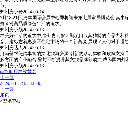
节。
郑州房小秘
2024-05-14
5月18-21日,清丰国际会展中心即将迎来第七届家居博览会,
费者对高品质绿色生活的追求。
郑州房小顾
2024-05-13
在美好生活的追求中,绿都青云叙四期项目以其独特的产品力和精
念。这标志着惠济区住宅市场的一个新高度,展现了人们对于理
郑州房达人
2024-05-13
河南登封凭借丰富的文化旅游资源,创新的活动体验和政策支持,
多方面的产业融合,登封不断提升其文旅品牌影响力,成为国内外
郑州房小顾
2024-05-13
pa旗舰厅在线首页
上一页
28
29
30
31
32
33
34
35
36
...
下一页
尾页
>
资讯中心