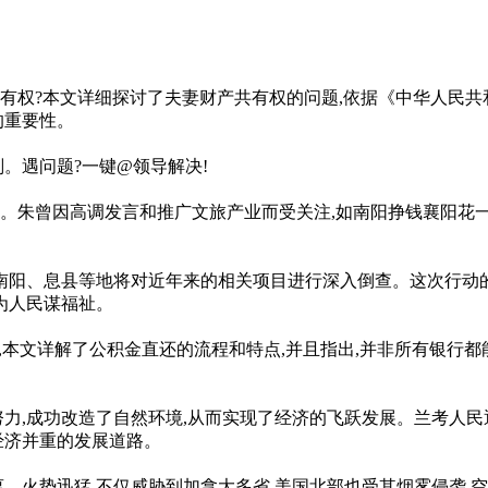
有权?本文详细探讨了夫妻财产共有权的问题,依据《中华人民共
的重要性。
。遇问题?一键@领导解决!
朱曾因高调发言和推广文旅产业而受关注,如南阳挣钱襄阳花一事
行动,南阳、息县等地将对近年来的相关项目进行深入倒查。这次行
为人民谋福祉。
,本文详解了公积金直还的流程和特点,并且指出,并非所有银行
力,成功改造了自然环境,从而实现了经济的飞跃发展。兰考人民
经济并重的发展道路。
。火势迅猛,不仅威胁到加拿大多省,美国北部也受其烟雾侵袭,