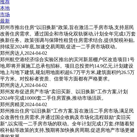
推荐
本地
市场
最新
郑州市推出住房“以旧换新”政策,旨在激活二手房市场,支持居民
改善住房需求。通过国企和市场化双轨驱动,计划全年完成1万套
换新任务。政策强调与保障性租赁住房需求结合,提供契税补贴,
持续至2024年底,加速交易周期,促进一二手房市场联动。
郑州房达人
2024-04-02
郑州航空港经济综合实验区推出的滨河新居棚户区改造项目1号
地,即将开展施工总承包招标。项目总投资约14.9亿元,计划建设
地上与地下建筑,规划用地面积超6.7万平方米,建筑面积约26.5万
平方米。对投标者资质、信誉等方面都有严格要求。
郑州房达人
2024-04-02
郑州发布促进房产市场“卖旧买新、以旧换新”工作方案,计划
2024年完成10000套二手住房置换,推动市场活跃。
郑州房精灵
2024-04-02
郑州推出住房“以旧换新”工作方案,旨在激活二手房市场,满足民
众改善性住房需求,并通过国企收购及市场化流程鼓励“卖旧买
新”,以实现一二手房市场的联动。全年计划完成1万套,伴随着契
税补贴等政策的支持,预期将加快换房周期,促进房地产市场更健
康的发展。