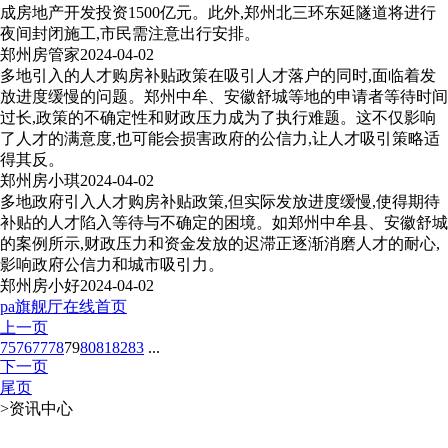
成房地产开发投资1500亿元。此外,郑州北三环东延隧道将进行
夜间封闭施工,市民需注意出行安排。
郑州房管家
2024-04-02
多地引入的人才购房补贴政策在吸引人才落户的同时,面临着发
放进度缓慢的问题。郑州中牟、安徽舒城等地的申请者等待时间
过长,政策的不确定性和财政压力成为了执行难题。这不仅影响
了人才的满意度,也可能会损害政府的公信力,让人才吸引策略适
得其反。
郑州房小琪
2024-04-02
多地政府引入人才购房补贴政策,但实际发放进度缓慢,使得期待
补贴的人才陷入等待与不确定的困境。如郑州中牟县、安徽舒城
的案例所示,财政压力和资金发放的迟滞正逐渐消磨人才的耐心,
影响政府公信力和城市吸引力。
郑州房小好
2024-04-02
pa旗舰厅在线首页
上一页
75
76
77
78
79
80
81
82
83
...
下一页
尾页
>
资讯中心