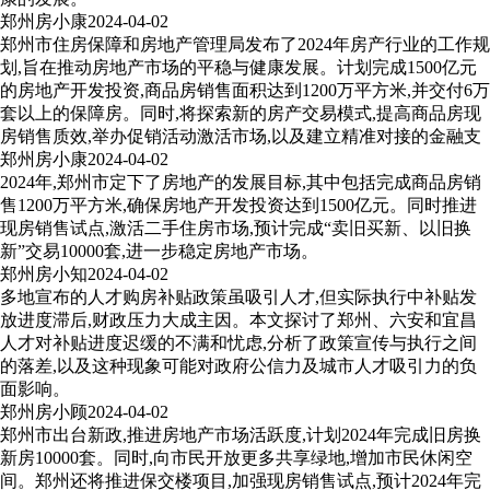
郑州房小康
2024-04-02
郑州市住房保障和房地产管理局发布了2024年房产行业的工作规
划,旨在推动房地产市场的平稳与健康发展。计划完成1500亿元
的房地产开发投资,商品房销售面积达到1200万平方米,并交付6万
套以上的保障房。同时,将探索新的房产交易模式,提高商品房现
房销售质效,举办促销活动激活市场,以及建立精准对接的金融支
郑州房小康
2024-04-02
2024年,郑州市定下了房地产的发展目标,其中包括完成商品房销
售1200万平方米,确保房地产开发投资达到1500亿元。同时推进
现房销售试点,激活二手住房市场,预计完成“卖旧买新、以旧换
新”交易10000套,进一步稳定房地产市场。
郑州房小知
2024-04-02
多地宣布的人才购房补贴政策虽吸引人才,但实际执行中补贴发
放进度滞后,财政压力大成主因。本文探讨了郑州、六安和宜昌
人才对补贴进度迟缓的不满和忧虑,分析了政策宣传与执行之间
的落差,以及这种现象可能对政府公信力及城市人才吸引力的负
面影响。
郑州房小顾
2024-04-02
郑州市出台新政,推进房地产市场活跃度,计划2024年完成旧房换
新房10000套。同时,向市民开放更多共享绿地,增加市民休闲空
间。郑州还将推进保交楼项目,加强现房销售试点,预计2024年完