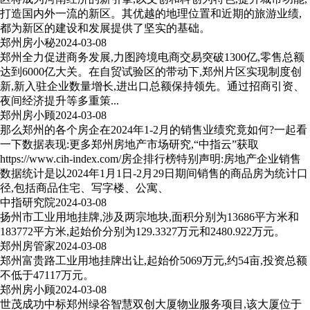
打造国内外一流的新区。其优越的地理位置和近期的旅游业绩,
都为新区的建设和发展提供了坚实的基础。
郑州房小秘
2024-03-08
郑州全力促进商务发展,力图跨境电商交易突破1300亿,零售总额
达到6000亿大关。在自贸试验区的带动下,郑州片区实现制度创
新,新入驻企业数量增长,进出口总额保持领先。通过招商引资、
夜间经济提升等多重策...
郑州房小顾
2024-03-08
那么郑州的各个房企在2024年1-2月的销售业绩究竟如何?一起看
一下数据表现:更多郑州房地产市场研究,“中指云”获取
https://www.cih-index.com/房企排行榜特别声明:房地产企业销售
数据统计是以2024年1月1日-2月29日期间销售的商品房为统计口
径,包括商品住宅、写字楼、公寓、
中指研究院
2024-03-08
扬州市工业用地挂牌,涉及两宗地块,面积分别为13686平方米和
183772平方米,起始价分别为129.3327万元和2480.922万元。
郑州房管家
2024-03-08
郑州富贵路工业用地挂牌出让,起始价5069万元,约54亩,投资总额
不低于47117万元。
郑州房小顾
2024-03-08
世茂成功中标郑州绿谷智慧双创大厦物业服务项目,该大厦位于