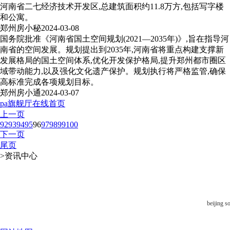
河南省二七经济技术开发区,总建筑面积约11.8万方,包括写字楼
和公寓。
郑州房小秘
2024-03-08
国务院批准《河南省国土空间规划(2021—2035年)》,旨在指导河
南省的空间发展。规划提出到2035年,河南省将重点构建支撑新
发展格局的国土空间体系,优化开发保护格局,提升郑州都市圈区
域带动能力,以及强化文化遗产保护。规划执行将严格监管,确保
高标准完成各项规划目标。
郑州房小通
2024-03-07
pa旗舰厅在线首页
上一页
92
93
94
95
96
97
98
99
100
下一页
尾页
>
资讯中心
beijing