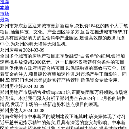
推荐
本地
市场
最新
郑州市郑东新区迎来城市更新新篇章,总投资184亿的四个大手笔
项目,涵盖科技、文化、产业园区等多方面,旨在推进城市转型,打
造具有国家影响力的生命科学产业园区,建设高效能的政务服务
中心,为郑州的明天增添无限生机。
郑州房精灵
2024-03-09
全国多个城市的房地产项目正享受融资“白名单”的红利,银行加
速审批并放贷超2000亿元。这一机制不仅筛选符合条件的项目,
而且促使地方政府培育合格项目,以保障融资的高效与安全。随
着资金的注入,项目建设有望加速推进,对市场产生正面影响。同
时,监管部门也对此类贷款实行严格管理,确保资金专款专用。
郑州房小好
2024-03-09
郑州房地产市场销售业绩top20出炉,正商集团和万科领跑,市场逐
渐升温。本期我们深入分析了郑州房企在2024年1-2月份的销售
情况,发现了市场的一些新趋势和热点项目的表现。
郑州房达人
2024-03-08
河南省郑州市中牟新区的规划建设正逢其时,该决策体现了对习
近平总书记指示精神的落实,且具有深远的意义与影响。中牟新
区将成为河南经济的新引擎,以文创和科创为特色,提升城市功能,