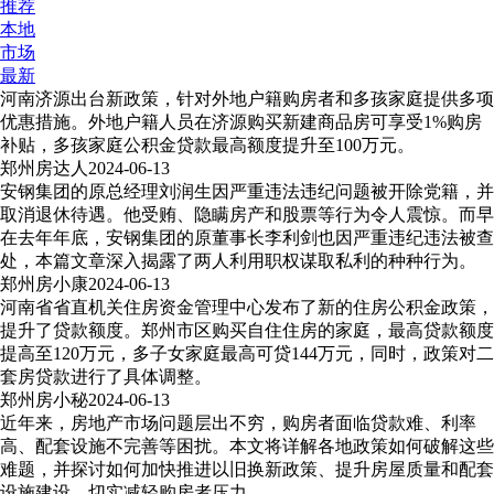
推荐
本地
市场
最新
河南济源出台新政策，针对外地户籍购房者和多孩家庭提供多项
优惠措施。外地户籍人员在济源购买新建商品房可享受1%购房
补贴，多孩家庭公积金贷款最高额度提升至100万元。
郑州房达人
2024-06-13
安钢集团的原总经理刘润生因严重违法违纪问题被开除党籍，并
取消退休待遇。他受贿、隐瞒房产和股票等行为令人震惊。而早
在去年年底，安钢集团的原董事长李利剑也因严重违纪违法被查
处，本篇文章深入揭露了两人利用职权谋取私利的种种行为。
郑州房小康
2024-06-13
河南省省直机关住房资金管理中心发布了新的住房公积金政策，
提升了贷款额度。郑州市区购买自住住房的家庭，最高贷款额度
提高至120万元，多子女家庭最高可贷144万元，同时，政策对二
套房贷款进行了具体调整。
郑州房小秘
2024-06-13
近年来，房地产市场问题层出不穷，购房者面临贷款难、利率
高、配套设施不完善等困扰。本文将详解各地政策如何破解这些
难题，并探讨如何加快推进以旧换新政策、提升房屋质量和配套
设施建设，切实减轻购房者压力。