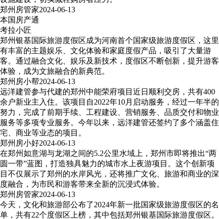
郑州房管家
2024-06-13
本国房产通
考拉小匠
郑州银基国际旅游度假区成为河南首个国家级旅游度假区，这里
有丰富的主题娱乐、文化体验和家庭度假产品，吸引了大量游
客。通过融合文化、娱乐及新技术，度假区不断创新，提升游客
体验，成为文旅融合的新典范。
郑州房小帮
2024-06-13
远洋建管参与代建的郑州中能荣府项目近日顺利交房，共有400
余户新业主入住。该项目自2022年10月启动服务，经过一年半的
努力，完成了前期手续、工程建设、营销服务、品质交付和物业
服务等多项专业服务。今年以来，远洋建管还签约了多个涵盖住
宅、商业等业态的项目。
郑州房小好
2024-06-13
在郑州如意湖与龙湖之间的5.2公里水域上，郑州市即将推出“两
圆一带”蓝图，打造独具魅力的城市水上夜游项目。这个创新项
目不仅展示了郑州的水岸风光，还将推广文化、旅游和商业的深
度融合，为市民和游客带来全新的沉浸式体验。
郑州房管家
2024-06-13
今天，文化和旅游部公布了2024年新一批国家级旅游度假区的名
单，共有22个度假区上榜，其中包括郑州银基国际旅游度假区。