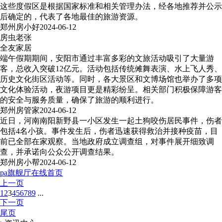
这些度假区是根据国家标准和相关管理办法，经各地推荐并公示
后确定的，代表了各地最佳的旅游资源。
郑州房小好
2024-06-12
房虫老张
全友家居
端午假期期间，安阳市通过丰富多彩的文旅活动吸引了大量游
客，总收入突破12亿元。活动包括传统傩舞表演、水上飞人秀、
历史文化街区活动等。同时，各大景区和文博场馆也举办了多项
文化体验活动，夜游项目更是精彩纷呈。相关部门积极保障游客
的安全与服务质量，确保了旅游的顺利进行。
郑州房管家
2024-06-12
近日，河南南阳新野县一小区发生一起土狗咬伤居民事件，伤者
包括4名小孩。事件发生后，伤者迅速获得救治并接种疫苗，目
前已全部在家观察。当地政府成立调查组，对事件展开细致调
查，并承诺向公众公开调查结果。
郑州房小帮
2024-06-12
pa旗舰厅在线首页
上一页
1
2
3
4
5
6
7
8
9
...
下一页
尾页