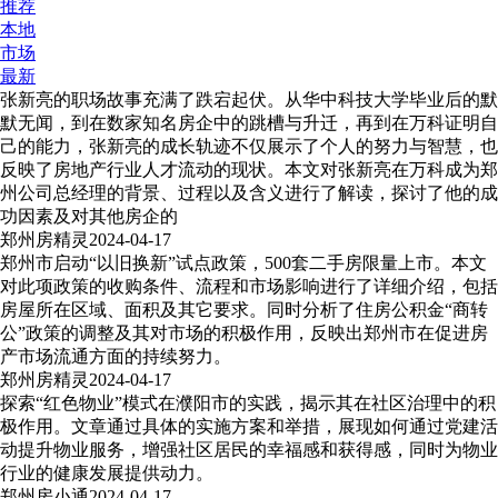
推荐
本地
市场
最新
张新亮的职场故事充满了跌宕起伏。从华中科技大学毕业后的默
默无闻，到在数家知名房企中的跳槽与升迁，再到在万科证明自
己的能力，张新亮的成长轨迹不仅展示了个人的努力与智慧，也
反映了房地产行业人才流动的现状。本文对张新亮在万科成为郑
州公司总经理的背景、过程以及含义进行了解读，探讨了他的成
功因素及对其他房企的
郑州房精灵
2024-04-17
郑州市启动“以旧换新”试点政策，500套二手房限量上市。本文
对此项政策的收购条件、流程和市场影响进行了详细介绍，包括
房屋所在区域、面积及其它要求。同时分析了住房公积金“商转
公”政策的调整及其对市场的积极作用，反映出郑州市在促进房
产市场流通方面的持续努力。
郑州房精灵
2024-04-17
探索“红色物业”模式在濮阳市的实践，揭示其在社区治理中的积
极作用。文章通过具体的实施方案和举措，展现如何通过党建活
动提升物业服务，增强社区居民的幸福感和获得感，同时为物业
行业的健康发展提供动力。
郑州房小通
2024-04-17