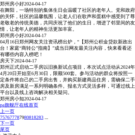
郑州房小好
2024-04-17
在舞阳，一场特别的集体生日会温暖了社区的老年人。党和政府
的关怀，社区的温馨氛围，让老人们在歌声和蛋糕中感受到了尊
老敬老的传统美德，共同庆祝了他们的生日，增进了邻里间的友
情，让老年人的精神生活更加丰富。
郑州房小好
2024-04-17
04月16日郑州网友关注资讯榜出炉，“【郑州公积金贷款新政出
台！家庭“商转公”指南】”成当日网友最关注内容，快来看看还
有哪些内容入榜吧！
房天下
2024-04-17
郑州正式启动二手房以旧换新试点项目，本次试点活动从2024年
4月20日开始至6月30日，限额500套。参与活动的群众将按照一
定条件将自己的二手房出售，并购买新建商品住房，需确保二手
房及新房满足一系列明确条件。报名方式灵活多样，可通过线上
平台以及线上咨询解决相关疑问。
郑州房小知
2024-04-17
pa旗舰厅在线首页
上一页
75
76
77
78
79
80
81
82
83
...
下一页
尾页