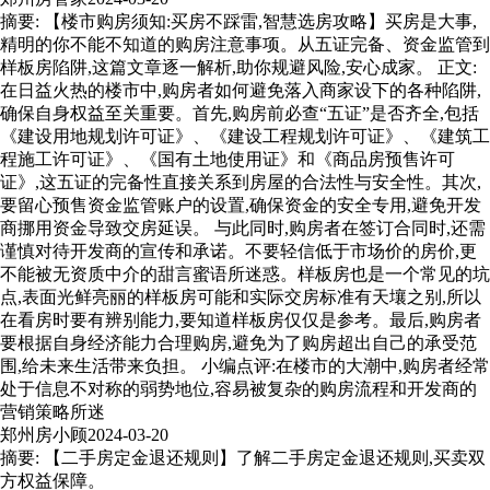
摘要: 【楼市购房须知:买房不踩雷,智慧选房攻略】买房是大事,
精明的你不能不知道的购房注意事项。从五证完备、资金监管到
样板房陷阱,这篇文章逐一解析,助你规避风险,安心成家。 正文:
在日益火热的楼市中,购房者如何避免落入商家设下的各种陷阱,
确保自身权益至关重要。首先,购房前必查“五证”是否齐全,包括
《建设用地规划许可证》、《建设工程规划许可证》、《建筑工
程施工许可证》、《国有土地使用证》和《商品房预售许可
证》,这五证的完备性直接关系到房屋的合法性与安全性。其次,
要留心预售资金监管账户的设置,确保资金的安全专用,避免开发
商挪用资金导致交房延误。 与此同时,购房者在签订合同时,还需
谨慎对待开发商的宣传和承诺。不要轻信低于市场价的房价,更
不能被无资质中介的甜言蜜语所迷惑。样板房也是一个常见的坑
点,表面光鲜亮丽的样板房可能和实际交房标准有天壤之别,所以
在看房时要有辨别能力,要知道样板房仅仅是参考。最后,购房者
要根据自身经济能力合理购房,避免为了购房超出自己的承受范
围,给未来生活带来负担。 小编点评:在楼市的大潮中,购房者经常
处于信息不对称的弱势地位,容易被复杂的购房流程和开发商的
营销策略所迷
郑州房小顾
2024-03-20
摘要: 【二手房定金退还规则】了解二手房定金退还规则,买卖双
方权益保障。