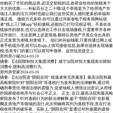
你购买了市区的商品房,还没交契税的话,政府会给你的契税来个
大大的优惠——补贴百分之二十哦!这个举措是为了给房地产市
场注入新的活力,同时也能让我们这些买房人感到更多的幸福和
满足感。 缴税方式多样,你可以通过河南省电子税务局网站或
者“线上三门峡app”轻松缴税,还能自己打印完税证明。不喜欢在
线操作的朋友,也可以选择在工作日去现场缴税,只需要带齐各种
证件就行。无论是网上还是现场,都得以房地产开发企业出具的
正式发票为准哦,别拿错了。 咱们的补贴钱呢,只要你通过网上或
者手机端办理,就可以在app上填写接收信息,如果你选择去现场缴
税,也有专门的窗口可以填写申领单。这些信息提交上
郑州房小秘
2024-03-19
摘要: 【法院限制恒大集团消费】咸宁法院对恒大集团发出限制
消费令,限制高消费行为。
郑州房管家
2024-03-19
摘要: 【法治照进“阴阳合同” 税逃者将无所遁形】最高法院和最
高检察院针对“阴阳合同”等逃税行为发布新的法律解释,通过明
确刑事责任,增强法律的震慑力,促使纳税人增强法治意识,从而维
护国家税收秩序与社会公平正义。 正文: 近日,最高法院和最高检
察院发布了针对逃税行为的新法律解释,鉴于“阴阳合同”在影视
圈及房地产等领域的流行,此次明确将其列为逃税手段,意在打击
税收秩序的破坏者。实际上,“阴阳合同”是通过对外披露的虚假