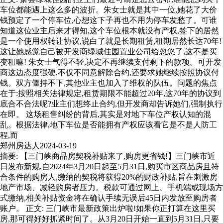
车位都能遇上这么多的波折。朱女士就是其中一位,她花了大价
钱预定了一个停车位,心想这下子再也不用为停车发愁了。可谁
知道这位业主后来才得知,这个车位根本就没有产权,签下的居然
是一个使用权转让协议,说白了就是长期租赁,租期居然长达70年!
这让她感觉自己被开发商绿城佳园置业公司给忽悠了,这不是买
变租嘛! 朱女士气得不轻,决定不再继续支付剩下的款项。可开发
商这边态度强硬,不仅不同意解除合约,还要求她继续按照协议付
钱。双方僵持不下,其他业主也加入了维权的队伍。问题的焦点
在于:按照相关法律规定,租赁期限不能超过20年,这70年的协议到
底合不合法呢?业主们想终止合约,但开发商却告诉她们,强制执行
在即。 这场租售纠纷的背后,其实是对地下车位产权认知的混
乱。根据法律,地下车位是否能拥有产权应该看它是不是人防工
程,而
郑州房达人
2024-03-19
摘要: 【三门峡商品房契税补贴来了,购房更省钱!】三门峡市近
日发布新规,自2024年3月20日起至5月31日,购买市区商品房且符
合条件的购房人,缴纳的契税将获得20%的财政补贴,旨在刺激房
地产市场、减轻购房者压力。税款可通过网上、手机端或现场方
式缴纳,相关补贴资金将在确认手续无误后45日内发放至购房者
账户。 正文: 三门峡市最新政策出炉啦!如果你正打算在这里买
房,那可得好好抓紧时间了。从3月20日开始一直到5月31日,只要