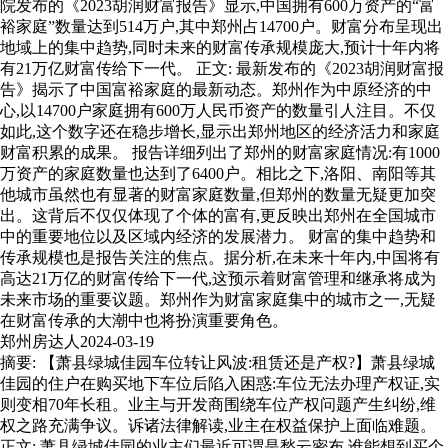
院发布的《2023胡润财富报告》显示,中国拥有600万资产的“富
裕家庭”数量达到514万户,其中郑州占14700户。财富分布呈现出
地域上的集中趋势,同时未来的财富传承规模庞大,预计十年内将
有21万亿财富传给下一代。 正文: 最新发布的《2023胡润财富报
告》揭示了中国富裕家庭的最新动态。郑州作为中原经济的中
心,以14700户家庭拥有600万人民币资产的数量引人注目。不仅
如此,这个数字还在稳步增长,显示出郑州地区的经济活力和家庭
财富积累的成果。 报告详细列出了郑州的财富家庭情况:有1000
万资产的家庭数量也达到了6400户。相比之下,洛阳、南阳等其
他城市虽然也有显著的财富家庭数量,但郑州的数量无疑更加突
出。这背后不仅仅体现了个体的富有,更反映出郑州在全国城市
中的重要地位以及区域内经济的发展潜力。 财富的集中趋势和
传承规模也是报告关注的焦点。据分析,在未来十年内,中国将有
高达21万亿的财富传给下一代,这预示着财富管理和继承将成为
未来市场的重要议题。郑州作为财富家庭集中的城市之一,无疑
在财富传承的大潮中也将扮演重要角色。
郑州房达人
2024-03-19
摘要: 【萧县绿城佳园车位转让风波:租赁还是产权?】萧县绿城
佳园的住户在购买地下车位后陷入困惑:车位无法办理产权证,实
则变相70年长租。业主与开发商围绕车位产权问题产生纠纷,维
权之路充满争议。诉诸法律解读,业主在权益保护上面临难题。
正文: 萧县绿城佳园的业主们最近可谓是愁云密布,谁能想到买个