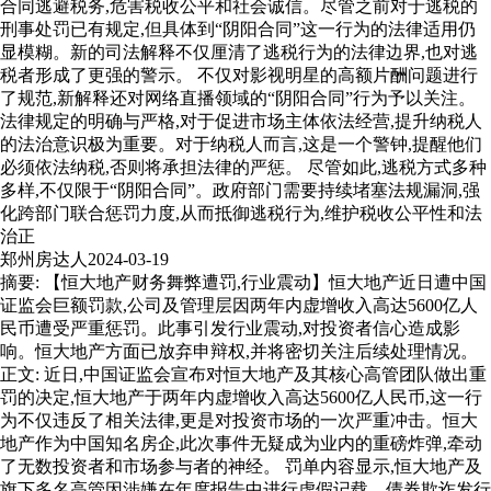
合同逃避税务,危害税收公平和社会诚信。尽管之前对于逃税的
刑事处罚已有规定,但具体到“阴阳合同”这一行为的法律适用仍
显模糊。新的司法解释不仅厘清了逃税行为的法律边界,也对逃
税者形成了更强的警示。 不仅对影视明星的高额片酬问题进行
了规范,新解释还对网络直播领域的“阴阳合同”行为予以关注。
法律规定的明确与严格,对于促进市场主体依法经营,提升纳税人
的法治意识极为重要。对于纳税人而言,这是一个警钟,提醒他们
必须依法纳税,否则将承担法律的严惩。 尽管如此,逃税方式多种
多样,不仅限于“阴阳合同”。政府部门需要持续堵塞法规漏洞,强
化跨部门联合惩罚力度,从而抵御逃税行为,维护税收公平性和法
治正
郑州房达人
2024-03-19
摘要: 【恒大地产财务舞弊遭罚,行业震动】恒大地产近日遭中国
证监会巨额罚款,公司及管理层因两年内虚增收入高达5600亿人
民币遭受严重惩罚。此事引发行业震动,对投资者信心造成影
响。恒大地产方面已放弃申辩权,并将密切关注后续处理情况。
正文: 近日,中国证监会宣布对恒大地产及其核心高管团队做出重
罚的决定,恒大地产于两年内虚增收入高达5600亿人民币,这一行
为不仅违反了相关法律,更是对投资市场的一次严重冲击。恒大
地产作为中国知名房企,此次事件无疑成为业内的重磅炸弹,牵动
了无数投资者和市场参与者的神经。 罚单内容显示,恒大地产及
旗下多名高管因涉嫌在年度报告中进行虚假记载、债券欺诈发行