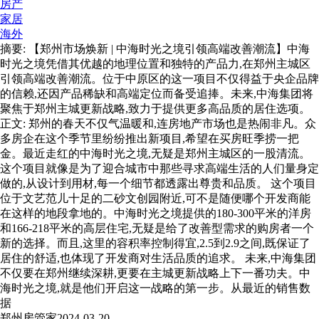
房产
家居
海外
摘要: 【郑州市场焕新 | 中海时光之境引领高端改善潮流】中海
时光之境凭借其优越的地理位置和独特的产品力,在郑州主城区
引领高端改善潮流。位于中原区的这一项目不仅得益于央企品牌
的信赖,还因产品稀缺和高端定位而备受追捧。未来,中海集团将
聚焦于郑州主城更新战略,致力于提供更多高品质的居住选项。
正文: 郑州的春天不仅气温暖和,连房地产市场也是热闹非凡。众
多房企在这个季节里纷纷推出新项目,希望在买房旺季捞一把
金。最近走红的中海时光之境,无疑是郑州主城区的一股清流。
这个项目就像是为了迎合城市中那些寻求高端生活的人们量身定
做的,从设计到用材,每一个细节都透露出尊贵和品质。 这个项目
位于文艺范儿十足的二砂文创园附近,可不是随便哪个开发商能
在这样的地段拿地的。中海时光之境提供的180-300平米的洋房
和166-218平米的高层住宅,无疑是给了改善型需求的购房者一个
新的选择。而且,这里的容积率控制得宜,2.5到2.9之间,既保证了
居住的舒适,也体现了开发商对生活品质的追求。 未来,中海集团
不仅要在郑州继续深耕,更要在主城更新战略上下一番功夫。中
海时光之境,就是他们开启这一战略的第一步。从最近的销售数
据
郑州房管家
2024-03-20