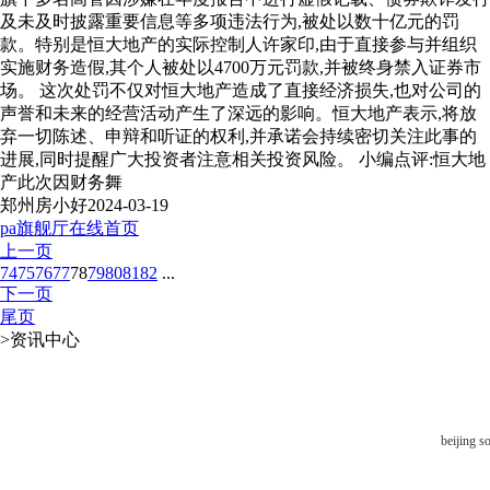
及未及时披露重要信息等多项违法行为,被处以数十亿元的罚
款。特别是恒大地产的实际控制人许家印,由于直接参与并组织
实施财务造假,其个人被处以4700万元罚款,并被终身禁入证券市
场。 这次处罚不仅对恒大地产造成了直接经济损失,也对公司的
声誉和未来的经营活动产生了深远的影响。恒大地产表示,将放
弃一切陈述、申辩和听证的权利,并承诺会持续密切关注此事的
进展,同时提醒广大投资者注意相关投资风险。 小编点评:恒大地
产此次因财务舞
郑州房小好
2024-03-19
pa旗舰厅在线首页
上一页
74
75
76
77
78
79
80
81
82
...
下一页
尾页
>
资讯中心
beijing