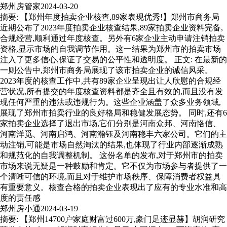
郑州房管家
2024-03-20
摘要: 【郑州年度拍卖企业核查,89家表现优秀!】郑州市商务局
近期公布了2023年度拍卖企业核查结果,89家拍卖企业资料完备,
合规经营,顺利通过年度核查。另外有6家企业主动申请注销拍卖
资格,显示市场的自我调节作用。这一结果为郑州市的拍卖市场
注入了更多信心,保证了交易的公平性和透明度。 正文: 在最新的
一则公告中,郑州市商务局展现了该市拍卖企业的诚信风采。
2023年度的核查工作中,共有89家企业呈现出让人欣慰的合规经
营状况,所有提交的年度核查资料都是齐全且有效的,而且没有发
现任何严重的违法或违规行为。这些企业涵盖了众多业务领域,
展现了郑州市拍卖行业的良好格局和稳健发展态势。 同时,还有6
家拍卖企业选择了退出市场,它们分别是河南众邦、河南恪信、
河南洋觅、河南启鸿、河南瀚钰及河南稳丰六家公司。它们的主
动注销,可能是市场自然淘汰的结果,也体现了行业内部逐渐成熟
和规范化的自我调整机制。 这份名单的发布,对于郑州市的拍卖
市场来说无疑是一种鼓励和肯定。它不仅为市场参与者提供了一
个清晰可信的环境,而且对于维护市场秩序、保障消费者权益具
有重要意义。核查合格的拍卖企业表现出了应有的专业水准和高
度的责任感
郑州房小通
2024-03-19
摘要: 【郑州14700户家庭财富过600万,豪门足迹显赫】胡润研究