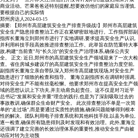
商业活动。芒果爸爸还特别提醒,想要效仿他们的家庭应当谨慎,
要根据自己的实际情
郑州房达人
2024-03-15
摘要: 【郑州市高层建筑安全生产排查升级战!】郑州市高层建筑
安全生产隐患排查整治工作正在紧锣密鼓地进行。工作指挥部副
指挥长董海立到郑州市进行了实地调研,要求提高安全生产认识,
并利用科技手段高效推进排查整治工作。此举旨在防范重特大事
故,构建“当前查”与“长久治”的安全生产治理体系,确保公共安
全。 正文: 近日,郑州市的高层建筑安全生产领域迎来了一次大检
查。省住房城乡建设厅的高层建筑安全生产排查整治力度空前,
副指挥长董海立亲自带队深入郑州市高层建筑现场,对安全生产
隐患进行了细致的检查和指导。 董海立副指挥长在调研时强调,
对待安全生产不能有丝毫松懈。他要求郑州市在提高安全生产领
域的思想认识上下功夫,并主动肩负起责任。这不仅是对习近平
总书记“发展和安全并重”理念的践行,也是为了深刻吸取过去的
事故教训,确保群众生命财产安全。 此次排查整治不单是一次简
单的“走过场”,而是要通过实质性的措施,确保问题能够得到根本
性的解决。团队利用电子排查系统和其他科技手段,以县为单位,
逐一检查,确保所有隐患得到及时发现和有效治理。此外,董海立
还强调了建立完善的长效治理体系的重要性,推动安全生产由被
动应对转为主动预