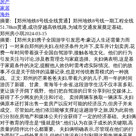
房产
家居
海外
摘要: 【郑州地铁8号线全线贯通】郑州地铁8号线一期工程全线
51.78km贯通,成功穿越高铁线路,为城市交通发展奠定基础。
郑州房小琪
2024-03-15
摘要: 【郑州夫妇携子全国游学引发思考:豪迈人生还需量力而
行】一对来自郑州的夫妇,在经济条件允许下,卖车并计划卖房,花
费一年时间带着孩子全国自驾游学,接触各地文化。他们的行为
引发关注与讨论,涉及教育理念与家庭选择。夫妇俩表明,这是基
于家庭条件的决定,提醒他人效仿时需考虑实际情况。他们的故
事,不仅是关于陪伴的温馨记录,也是对传统教育模式的一种挑
战。 正文: 郑州的芒果爸爸夫妇,带着六岁的儿子,用一年的时间
游历了新疆、甘肃、青海等十余省,这段游学生活不仅丰富多彩,
更让孩子开阔了视野。他们把自驾游的日常分享到社交媒体上,
获得了不少网友的关注和讨论。 卖掉两辆车换取一辆床车,夫妇
俩原本还打算出售一套房产以应对可能的经济压力,但房子并未
成交。尽管如此,他们依旧能够支撑起这趟游学之旅,因为此前他
们分别在房地产和媒体公关行业获得了一定的经济基础。夫妇俩
对于教育的理念是“慢就是快”,他们认为在孩子成长的关键期,高
质量的陪伴比什么都重要。 夫妇俩明确表示,尽管现在他们的行
为受到了一些外界关注,但他们并没有计划利用这股热潮来开展