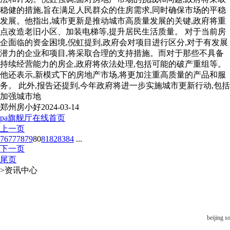
稳健的措施,旨在满足人民群众的住房需求,同时确保市场的平稳
发展。他指出,城市更新是推动城市高质量发展的关键,政府将重
点改造老旧小区、加装电梯等,提升居民生活质量。 对于当前房
企面临的资金困境,倪虹提到,政府会对项目进行区分,对于有发展
潜力的企业和项目,将采取合理的支持措施。而对于那些不具备
持续经营能力的房企,政府将依法处理,包括可能的破产重组等。
他还表示,新模式下的房地产市场,将更加注重高质量的产品和服
务。 此外,报告还提到,今年政府将进一步实施城市更新行动,包括
加强城市地
郑州房小好
2024-03-14
pa旗舰厅在线首页
上一页
76
77
78
79
80
81
82
83
84
...
下一页
尾页
>
资讯中心
beijing